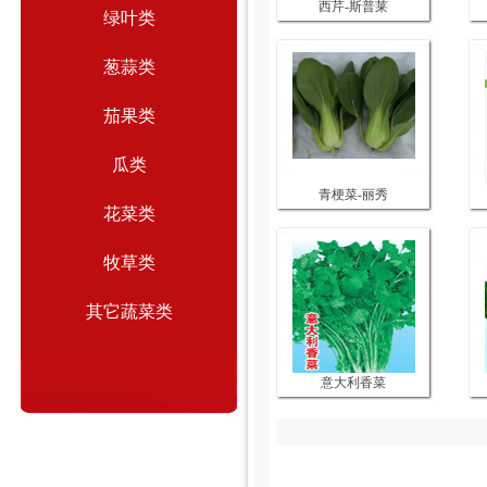
西芹-斯普莱
绿叶类
葱蒜类
茄果类
瓜类
青梗菜-丽秀
花菜类
牧草类
其它蔬菜类
意大利香菜