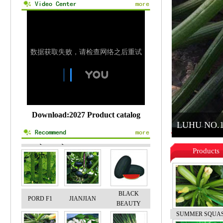
LZH 01
LUZHEN KING
LZC 01
QF CABBAGE
QB45 F1
ANNA F1
NO.1
Download:2027 Product catalog
LUHU NO.1
LUHU NO.1 F
LZQ 01
QF RADISH NO.2
GLADIOLUS F1
Products
BLACK
PORD F1
JIANJIAN
BEAUTY
SUMMER SQUA