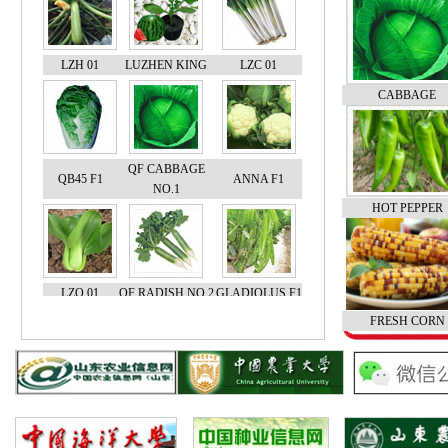
LZH 01
LUZHEN KING
LZC 01
CABBAGE
QF CABBAGE
QB45 F1
ANNA F1
NO.1
HOT PEPPER
LZQ 01
QF RADISH NO.2
GLADIOLUS F1
FRESH CORN
BLACK
PORD F1
JIANJIAN
BEAUTY